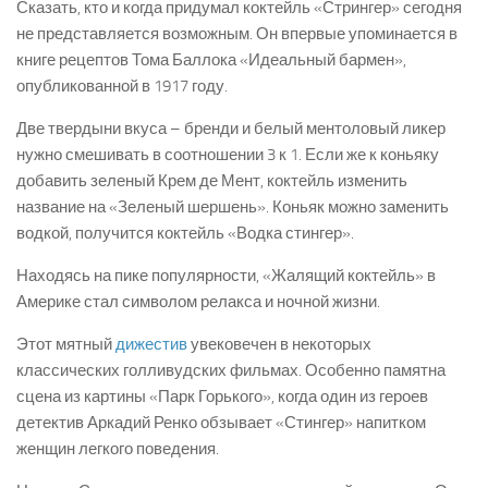
Сказать, кто и когда придумал коктейль «Стрингер» сегодня
не представляется возможным. Он впервые упоминается в
книге рецептов Тома Баллока «Идеальный бармен»,
опубликованной в 1917 году.
Две твердыни вкуса – бренди и белый ментоловый ликер
нужно смешивать в соотношении 3 к 1. Если же к коньяку
добавить зеленый Крем де Мент, коктейль изменить
название на «Зеленый шершень». Коньяк можно заменить
водкой, получится коктейль «Водка стингер».
Находясь на пике популярности, «Жалящий коктейль» в
Америке стал символом релакса и ночной жизни.
Этот мятный
дижестив
увековечен в некоторых
классических голливудских фильмах. Особенно памятна
сцена из картины «Парк Горького», когда один из героев
детектив Аркадий Ренко обзывает «Стингер» напитком
женщин легкого поведения.