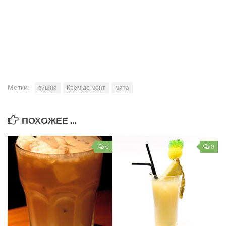
Метки:
вишня
Крем де мент
мята
ПОХОЖЕЕ ...
0
0