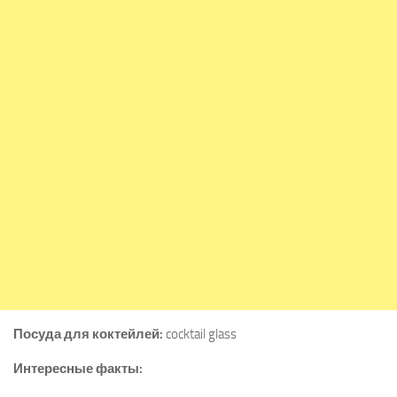
Посуда для коктейлей:
cocktail glass
Интересные факты: