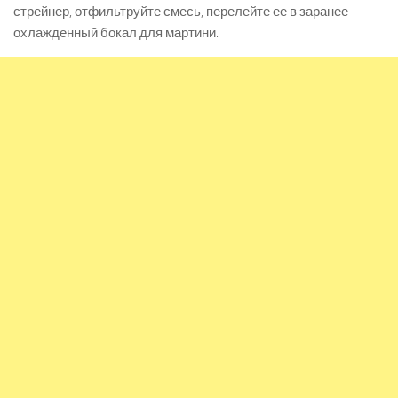
стрейнер, отфильтруйте смесь, перелейте ее в заранее
охлажденный бокал для мартини.