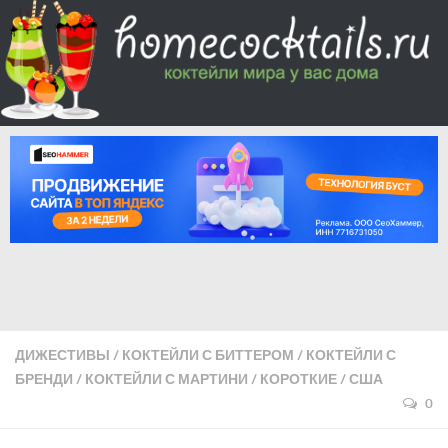
ДИЖЕСТИВЫ
/
КОКТЕЙЛИ С БИТТЕРОМ
/
КОКТЕЙЛИ С
БРЕНДИ
/
КОКТЕЙЛИ С МАРТИНИ
/
КОРОТКИЕ
/
США
0