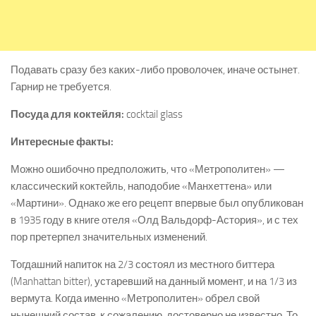
Подавать сразу без каких-либо проволочек, иначе остынет.
Гарнир не требуется.
Посуда для коктейля:
cocktail glass
Интересные факты:
Можно ошибочно предположить, что «Метрополитен» —
классический коктейль, наподобие «Манхеттена» или
«Мартини». Однако же его рецепт впервые был опубликован
в 1935 году в книге отеля «Олд Вальдорф-Астория», и с тех
пор претерпел значительных изменений.
Тогдашний напиток на 2/3 состоял из местного биттера
(Manhattan bitter), устаревший на данный момент, и на 1/3 из
вермута. Когда именно «Метрополитен» обрел свой
нынешний состав, к сожалению, достоверно не известно. То