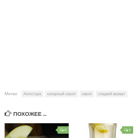
Метки:
Ангостура
сахарный сироп
сироп
сладкий вермут
ПОХОЖЕЕ ...
0
0