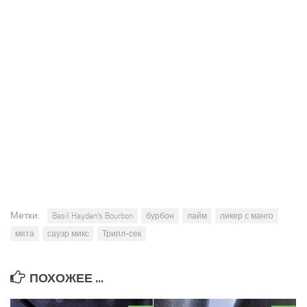
Метки:
Basil Hayden's Bourbon
бурбон
лайм
ликер с манго
мята
сауэр микс
Трипл-сек
ПОХОЖЕЕ ...