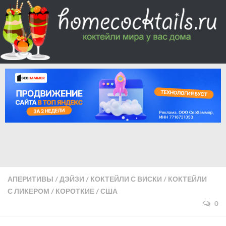
АПЕРИТИВЫ
/
ДЭЙЗИ
/
КОКТЕЙЛИ С ВИСКИ
/
КОКТЕЙЛИ
С ЛИКЕРОМ
/
КОРОТКИЕ
/
США
0