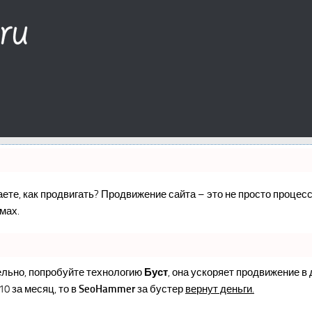
наете, как продвигать? Продвижение сайта – это не просто проце
мах.
ельно, попробуйте технологию
Буст
, она ускоряет продвижение в
10 за месяц, то в
SeoHammer
за бустер
вернут деньги.