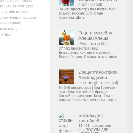
игинальная подача.
shot cocktail)
коньяк, вермут двух
39 501 просмотр
|
под
Коктейли с
слову, оба высшего
водкой
,
Россия
,
Слоистые
коктейли
,
Шоты
 аутентичный чешский
лишь немного
вого сока для
Рецепт коктейля
Этим...
Алёша (Алеша)
(Alyosha cocktail)
37 462 просмотра
|
под
Дижестивы
,
Коктейли с водкой
,
Лонги
,
Россия
,
Слоистые коктейли
2 рецепта коктейля
Ламборджини
(Lamborghini cocktail)
34 048 просмотров
|
под
Горячие
коктейли
,
Коктейли с бренди
,
Коктейли с ликером
,
Коктейли с
ромом
,
Слоистые коктейли
,
Шоты
Бокалы для
коктейлей
33 408 просмотров
|
под
ПОСУДА ДЛЯ