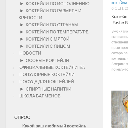
►
КОКТЕЙЛИ ПО ИСПОЛНЕНИЮ
КОКТЕЙЛИ
6 СЕН, 2
►
КОКТЕЙЛИ ПО РАЗМЕРУ И
Коктейл
КРЕПОСТИ
(Easter B
►
КОКТЕЙЛИ ПО СТРАНАМ
►
Вкуснятин
КОКТЕЙЛИ ПО ТЕМПЕРАТУРЕ
смешанны
►
КОКТЕЙЛИ С МЯТОЙ
отношение
►
КОКТЕЙЛИ С ЯЙЦОМ
ярые про
НОВОСТИ
сахара ра
коктейль 
►
ОСОБЫЕ КОКТЕЙЛИ
Америке э
ОФИЦИАЛЬНЫЕ КОКТЕЙЛИ IBA
почему-то
ПОПУЛЯРНЫЕ КОКТЕЙЛИ
ПОСУДА ДЛЯ КОКТЕЙЛЕЙ
►
СПИРТНЫЕ НАПИТКИ
ШКОЛА БАРМЕНОВ
ОПРОС
Какой ваш любимый коктейль