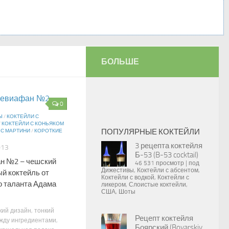
БОЛЬШЕ
0
Ы
/
КОКТЕЙЛИ С
/
КОКТЕЙЛИ С КОНЬЯКОМ
ПОПУЛЯРНЫЕ КОКТЕЙЛИ
 С МАРТИНИ
/
КОРОТКИЕ
3 рецепта коктейля
013
Б-53 (B-53 cocktail)
н №2 – чешский
46 531 просмотр
|
под
Дижестивы
,
Коктейли с абсентом
,
й коктейль от
Коктейли с водкой
,
Коктейли с
о таланта Адама
ликером
,
Слоистые коктейли
,
США
,
Шоты
кий дизайн, тонкий
Рецепт коктейля
жду ингредиентами,
Боярский (Boyarskiy