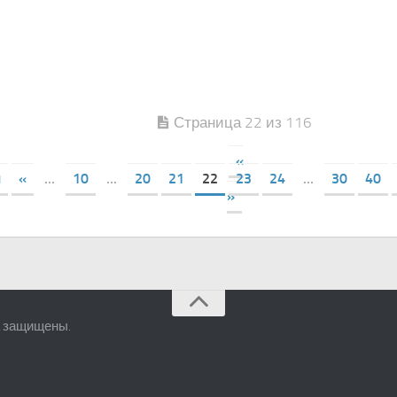
Страница 22 из 116
«
я
«
...
10
...
20
21
22
23
24
...
30
40
»
а защищены.