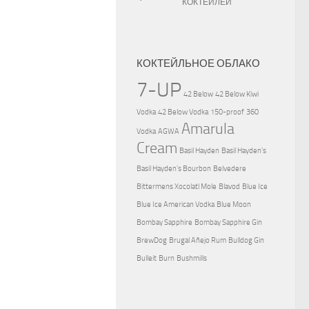
КОКТЕЙЛЕЙ
КОКТЕЙЛЬНОЕ ОБЛАКО
7-UP
42 Below
42 Below Kiwi
Vodka
42 Below Vodka
150-proof
360
Amarula
Vodka
AGWA
Cream
Basil Hayden
Basil Hayden's
Basil Hayden's Bourbon
Belvedere
Bittermens Xocolatl Mole
Blavod
Blue Ice
Blue Ice American Vodka
Blue Moon
Bombay Sapphire
Bombay Sapphire Gin
BrewDog
Brugal Añejo Rum
Bulldog Gin
Bulleit
Burn
Bushmills