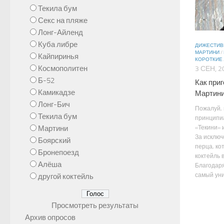
Текила бум
Секс на пляже
Лонг-Айленд
Куба либре
ДИЖЕСТИ
МАРТИНИ
/
Кайпиринья
КОРОТКИЕ
Космополитен
3 СЕН, 2
Б-52
Как при
Камикадзе
Мартини
Лонг-Бич
Пожалуй, 
Текила бум
принципи
Мартини
«Текини» 
За исклю
Боярский
перца, ко
Бронепоезд
коктейль 
Алёша
Благодаря
самый уник
другой коктейль
Просмотреть результаты
Архив опросов