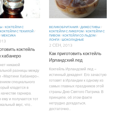
ВЫ
/
КОКТЕЙЛИ С
ВЕЛИКОБРИТАНИЯ
/
ДИЖЕСТИВЫ
/
КОКТЕЙЛИ С ТЕКИЛОЙ
/
КОКТЕЙЛИ С ЛИКЕРОМ
/
КОКТЕЙЛИ С
/
МЕКСИКА
ПИВОМ
/
КОКТЕЙЛИ СО ЛЬДОМ
/
ЛОНГИ
/
ШОКОЛАДНЫЕ
013
2 СЕН, 2013
готовить коктейль
Как приготовить коктейль
 хабанеро
Ирландский лед
нет никакой
Коктейль Ирландский лед –
альной разницы между
истинный декадент. Его зачастую
и «Мартини Хабанеро».
готовят в Ирландии к одному из
чением специального
самых главных праздников этой
торый кладется в
страны Дню Святого Патрика. В
в качестве гарнира.
принципе, об этом факте
 ему и получается тот
нетрудно догадаться,
альный вкус, что...
достаточно...