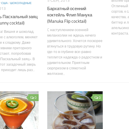
5 СЕН, 2013
вполне ор
/
США
/
ШОКОЛАДНЫЕ
Отличный 
Бархатный осенний
013
сортов, к 
коктейль Флип Манука
ь Пасхальный заяц
качества,
(Manuka Flip cocktail)
unny cocktail)
биттер и 
апельсино
C наступлением осенней
а! Вишня и шоколад,
контраста. 
меланхолии не ждешь ничего
е с алкоголем, меняют
удивительного. Хочется поскорее
 к сладкому. Даже
втянуться в трудовую рутину. Но
тивники приторного
где-то в глубине все-равно
стают, попробовав
теплится надежда о радостном и
«Пасхальный заяц». В
удивительном. Приятным
тот загадочный зверь
сюрпризом в слякотной
 приходит лишь раз...
желтизне...
0
0