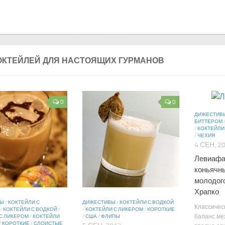
ОКТЕЙЛЕЙ ДЛЯ НАСТОЯЩИХ ГУРМАНОВ
0
0
ДИЖЕСТИВ
БИТТЕРОМ
/
КОКТЕЙЛИ
/
ЧЕХИЯ
4 СЕН, 2
Левиафа
коньячны
молодог
Храпко
ВЫ
/
КОКТЕЙЛИ С
ДИЖЕСТИВЫ
/
КОКТЕЙЛИ С ВОДКОЙ
Классичес
/
КОКТЕЙЛИ С ВОДКОЙ
/
/
КОКТЕЙЛИ С ЛИКЕРОМ
/
КОРОТКИЕ
баланс ме
С ЛИКЕРОМ
/
КОКТЕЙЛИ
/
США
/
ФЛИПЫ
/
КОРОТКИЕ
/
СЛОИСТЫЕ