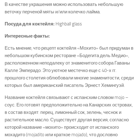
В качестве украшения можно использовать небольшую
веточку перченой мяты и/или колечко лайма.
Посуда для коктейля:
Highball glass
Интересные факты:
Есть мнение, что рецепт коктейля «Мохито» был придуман в
небольшом кубинском ресторане «Бодегита дель Медио»,
расположенном неподалеку от знаменитого собора Гаваны
Калле Эмперадо. Это уютное местечко еще с 40-х гг.
прошлого столетия облюбовали многие знаменитости, среди
которых был американский писатель Эрнест Хемингуэй.
Название коктейля связывают с испанским словом mojo –
соус. Его готовят предположительно на Канарских островах,
в состав входят: перец, лимонный сок, зелень, чеснок и
растительное масло. Существует другая версия, согласно
которой название «мохито» происходит от испанского
мохадито (mojadito или краткое mojado), что дословно