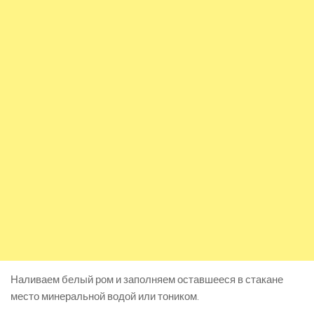
Наливаем белый ром и заполняем оставшееся в стакане
место минеральной водой или тоником.