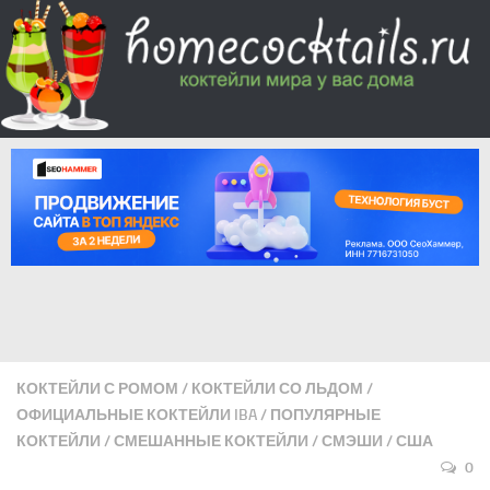
КОКТЕЙЛИ С РОМОМ
/
КОКТЕЙЛИ СО ЛЬДОМ
/
ОФИЦИАЛЬНЫЕ КОКТЕЙЛИ IBA
/
ПОПУЛЯРНЫЕ
КОКТЕЙЛИ
/
СМЕШАННЫЕ КОКТЕЙЛИ
/
СМЭШИ
/
США
0