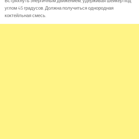
Встряхнуть энергичным движением, удерживая шейкер под
углом 45 градусов. Должна получиться однородная
коктейльная смесь.