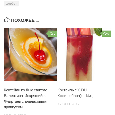
щербет
ПОХОЖЕЕ ...
0
0
Коктейли ко Дню святого
Коктейль с XUXU
Валентина. Искрящийся
Ксюксюбана(cocktail)
Флиртини с ананасовым
12 СЕН, 2012
привкусом