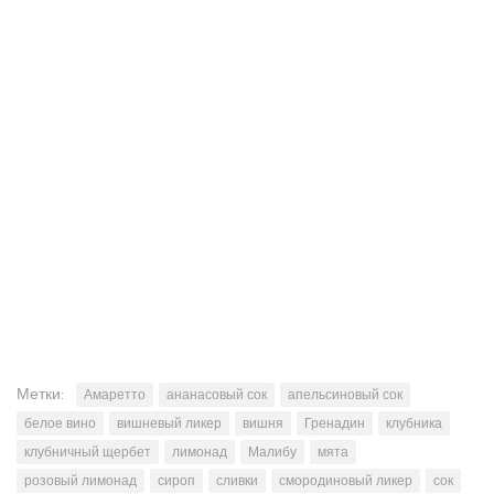
Метки:
Амаретто
ананасовый сок
апельсиновый сок
белое вино
вишневый ликер
вишня
Гренадин
клубника
клубничный щербет
лимонад
Малибу
мята
розовый лимонад
сироп
сливки
смородиновый ликер
сок