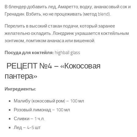
В блендер добавить лед, Амаретто, водку, ананасовый сок и
Гренадин. Взбить, но не процеживать (метод blend).
Перелить в высокий стакан подачи, который заранее
желательно охладить. Лонгдринк украшается коктейльным
зонтиком, ломтиком ананаса или вишенкой.
Посуда для коктейля:
highball glass
РЕЦЕПТ №4 – «Кокосовая
пантера»
Ингредиенты:
Малибу (кокосовый ром) – 100 мл
Розовый лимонад – 100 мл
Сливки – 1 ч.л.
Лед – 4-5 шт