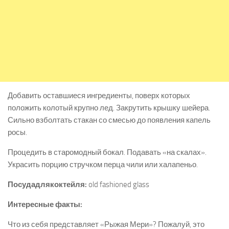
Добавить оставшиеся ингредиенты, поверх которых
положить колотый крупно лед. Закрутить крышку шейера.
Сильно взболтать стакан со смесью до появления капель
росы.
Процедить в старомодный бокал. Подавать «на скалах».
Украсить порцию стручком перца чили или халапеньо.
Посуда
для
коктейля
:
old fashioned glass
Интересные факты:
Что из себя представляет «Рыжая Мери»? Пожалуй, это