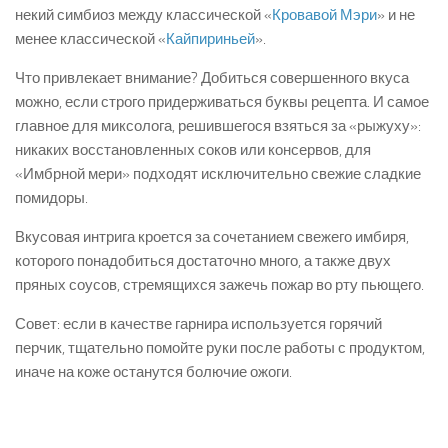
некий симбиоз между классической «
Кровавой Мэри
» и не
менее классической «
Кайпириньей
».
Что привлекает внимание? Добиться совершенного вкуса
можно, если строго придерживаться буквы рецепта. И самое
главное для миксолога, решившегося взяться за «рыжуху»:
никаких восстановленных соков или консервов, для
«Имбрной мери» подходят исключительно свежие сладкие
помидоры.
Вкусовая интрига кроется за сочетанием свежего имбиря,
которого понадобиться достаточно много, а также двух
пряных соусов, стремящихся зажечь пожар во рту пьющего.
Совет: если в качестве гарнира используется горячий
перчик, тщательно помойте руки после работы с продуктом,
иначе на коже останутся болючие ожоги.