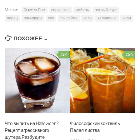
Метки:
Sagatiba Pura
ворчестер
имбирь
острый соус
перец
помидоры
сок
сок лайма
соль
халапеньо
чили
ПОХОЖЕЕ ...
0
0
Что выпить на Halloween?
Философский коктейль
Рецепт агрессивного
Палая листва
шутера Разбудите