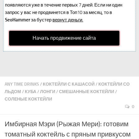
появляются уже в течение первых 7 дней. Если ни один
запрос у вас не продвинется в Топ10 за месяц, то в
SeoHammer
за бустер
вернут деньги.
Начать продвижение сайта
ANY TIME DRINKS
/
КОКТЕЙЛИ С КАШАСОЙ
/
КОКТЕЙЛИ СО
ЛЬДОМ
/
КУБА
/
ЛОНГИ
/
СМЕШАННЫЕ КОКТЕЙЛИ
/
СОЛЕНЫЕ КОКТЕЙЛИ
0
Имбирная Мэри (Рыжая Мери): готовим
томатный коктейль с пряным привкусом