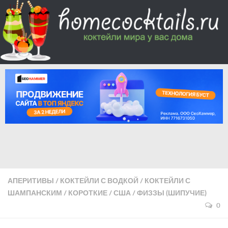
АПЕРИТИВЫ
/
КОКТЕЙЛИ С ВОДКОЙ
/
КОКТЕЙЛИ С
ШАМПАНСКИМ
/
КОРОТКИЕ
/
США
/
ФИЗЗЫ (ШИПУЧИЕ)
0