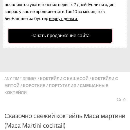
появляются уже в течение первых 7 дней. Если ни один
запрос у вас не продвинется в Топ10 за месяц, то в
SeoHammer
за бустер
вернут деньги.
Начать продвижение сайта
ANY TIME DRINKS
/
КОКТЕЙЛИ С КАШАСОЙ
/
КОКТЕЙЛИ С
МЯТОЙ
/
КОРОТКИЕ
/
ПОРТУГАЛИЯ
/
СМЕШАННЫЕ
КОКТЕЙЛИ
0
Сказочно свежий коктейль Маса мартини
(Maca Martini cocktail)