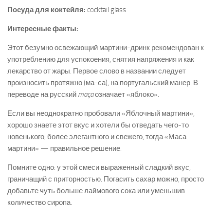
Посуда для коктейля:
cocktail glass
Интересные факты:
Этот безумно освежающий мартини-дринк рекомендован к
употреблению для успокоения, снятия напряжения и как
лекарство от жары. Первое слово в названии следует
произносить протяжно (ма-са), на португальский манер. В
переводе на русский
maça
означает «яблоко».
Если вы неоднократно пробовали «Яблочный мартини»,
хорошо знаете этот вкус и хотели бы отведать чего-то
новенького, более элегантного и свежего, тогда «Маса
мартини» — правильное решение.
Помните одно: у этой смеси выраженный сладкий вкус,
граничащий с приторностью. Погасить сахар можно, просто
добавьте чуть больше лаймового сока или уменьшив
количество сиропа.