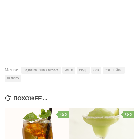
Метки:
Sagatiba Pura Cachaca
мята
сидр
сок
сок лайма
яблоко
ПОХОЖЕЕ ...
0
0